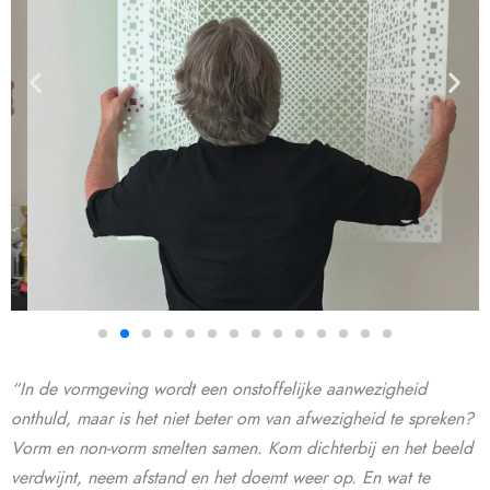
“In de vormgeving wordt een onstoffelijke aanwezigheid
onthuld, maar is het niet beter om van afwezigheid te spreken?
Vorm en non-vorm smelten samen. Kom dichterbij en het beeld
verdwijnt, neem afstand en het doemt weer op. En wat te