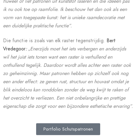
fluweel of liet patronen uit kunststof laseren en die ideeën pas
ik nu ook toe op raamfolie. Ik beschouw het dan ook als een
vorm van toegepaste kunst: het is unieke raamdecoratie met
een duidelijke praktische functie”.
Die functie is zoals van elk raster tegenstrijdig.
Bert
Vredegoor
:
„Enerzijds moet het iets verbergen en anderzijds
wil het juist iets tonen want een raster is verhullend en
onthullend tegelijk. Daardoor wordt alles achter een raster ook
zo geheimzinnig. Maar patronen hebben op zichzelf ook nog
een ander effect: ze geven rust, structuur en houvast omdat je
blik eindeloos kan ronddolen zonder de weg kwijt te raken of
het overzicht te verliezen. Een niet onbelangrijke en prettige
eigenschap die zorgt voor een bijzondere esthetische ervaring”.
Portfolio Schutspatronen