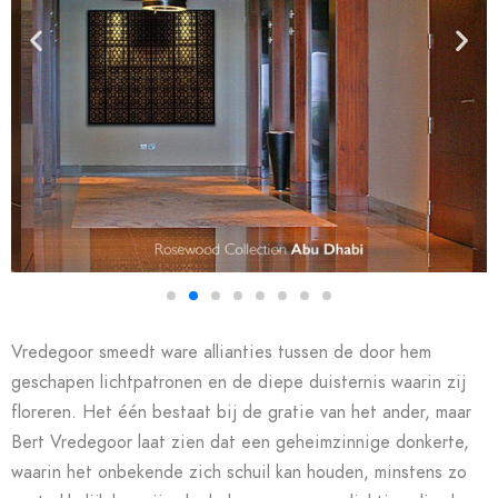
Vredegoor smeedt ware allianties tussen de door hem
geschapen lichtpatronen en de diepe duisternis waarin zij
floreren. Het één bestaat bij de gratie van het ander, maar
Bert Vredegoor laat zien dat een geheimzinnige donkerte,
waarin het onbekende zich schuil kan houden, minstens zo