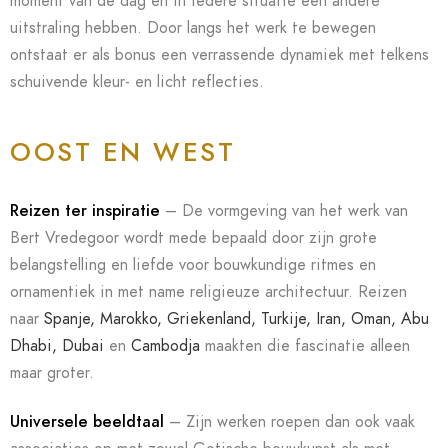
moment van de dag en in iedere situatie een andere
uitstraling hebben. Door langs het werk te bewegen
ontstaat er als bonus een verrassende dynamiek met telkens
schuivende kleur- en licht reflecties.
OOST EN WEST
Reizen ter inspiratie
– De vormgeving van het werk van
Bert Vredegoor wordt mede bepaald door zijn grote
belangstelling en liefde voor bouwkundige ritmes en
ornamentiek in met name religieuze architectuur.
Reizen
naar
Spanje, Marokko, Griekenland, Turkije, Iran, Oman, Abu
Dhabi, Dubai
en
Cambodja
maakten die fascinatie alleen
maar groter.
Universele beeldtaal
– Zijn werken roepen dan ook vaak