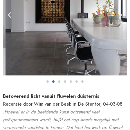
Betoverend licht vanuit fluwelen duisternis
Recensie door Wim van der Beek
in De Stentor, 04-03-08
„Hoewel er in de beeldende kunst ontzettend veel
geëxperimenteerd wordt, blijkt het nog steeds mogelijk met
verrassende vondsten te komen. Dat leert het werk op fluweel