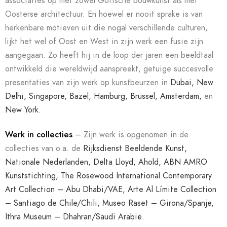
associaties op met zowel Gotische bouwkunst als met
Oosterse architectuur. En hoewel er nooit sprake is van
herkenbare motieven uit die nogal verschillende culturen,
lijkt het wel of Oost en West in zijn werk een fusie zijn
aangegaan. Zo heeft hij in de loop der jaren een beeldtaal
ontwikkeld die wereldwijd aanspreekt, getuige succesvolle
presentaties van zijn werk op
kunstbeurzen
in
Dubai, New
Delhi, Singapore, Bazel, Hamburg, Brussel, Amsterdam,
en
New York.
Werk in collecties
– Zijn werk is opgenomen in de
collecties
van o.a. de
Rijksdienst Beeldende Kunst,
Nationale Nederlanden, Delta Lloyd, Ahold, ABN AMRO
Kunststichting, The Rosewood International Contemporary
Art Collection – Abu Dhabi/VAE, Arte Al Límite Collection
– Santiago de Chile/Chili, Museo Raset – Girona/Spanje,
Ithra Museum – Dhahran/Saudi Arabië.