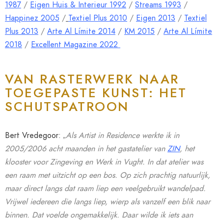
1987
/
Eigen Huis & Interieur 1992
/
Streams 1993
/
Happinez 2005
/
Textiel Plus 2010
/
Eigen 2013
/
Textiel
Plus 2013
/
Arte Al Límite 2014
/
KM 2015
/
Arte Al Límite
2018
/
Excellent Magazine 2022
VAN RASTERWERK NAAR
TOEGEPASTE KUNST: HET
SCHUTSPATROON
Bert Vredegoor:
„Als Artist in Residence werkte ik in
2005/2006 acht maanden in het gastatelier van
ZIN
, het
klooster voor Zingeving en Werk in Vught. In dat atelier was
een raam met uitzicht op een bos. Op zich prachtig natuurlijk,
maar direct langs dat raam liep een veelgebruikt wandelpad.
Vrijwel iedereen die langs liep, wierp als vanzelf een blik naar
binnen. Dat voelde ongemakkelijk. Daar wilde ik iets aan