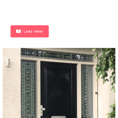
Schutspatroon tot stand?
of ga naar
veelgestelde
vragen
Lees meer