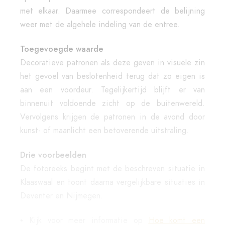
met elkaar. Daarmee correspondeert de belijning
weer met de algehele indeling van de entree.
Toegevoegde waarde
Decoratieve patronen als deze geven in visuele zin
het gevoel van beslotenheid terug dat zo eigen is
aan een voordeur. Tegelijkertijd blijft er van
binnenuit voldoende zicht op de buitenwereld.
Vervolgens krijgen de patronen in de avond door
kunst- of maanlicht een betoverende uitstraling.
Drie voorbeelden
De fotoreeks begint met de beschreven situatie in
Klaaswaal en toont daarna vergelijkbare situaties in
Deventer en Nijmegen.
•
Kijk voor meer informatie op
Hoe komt een