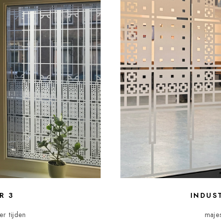
R 3
INDUS
r tijden
maje