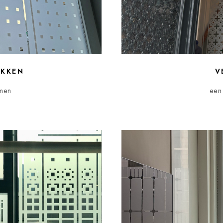
EKKEN
V
rmen
een 