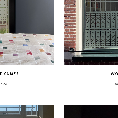
ADKAMER
WO
eblokt
aa