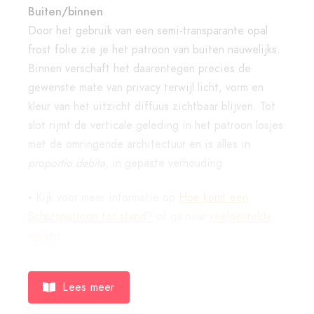
Buiten/binnen
Door het gebruik van een semi-transparante opal
frost folie zie je het patroon van buiten nauwelijks.
Binnen verschaft het daarentegen precies de
gewenste mate van privacy terwijl licht, vorm en
kleur van het uitzicht diffuus zichtbaar blijven. Tot
slot rijmt de verticale geleding in het patroon losjes
met de omringende architectuur en is alles in
proportio debita
, in gepaste verhouding.
•
Kijk voor meer informatie op
Hoe komt een
Schutspatroon tot stand?
of ga naar
veelgestelde
vragen
Lees meer