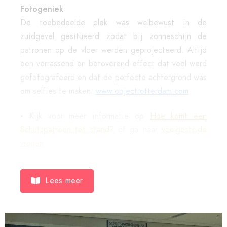
Fotogeniek
De toebedeelde plek was welbewust in de
zuidgevel gesitueerd zodat bij zonneschijn de
patronen op de vloer werden geprojecteerd. Altijd
een verrassend en betoverend effect dat veel werd
gefotografeerd en dat de perfecte achtergrond was
om selfies te maken.
www.objectrotterdam.com
•
Kijk voor meer informatie op
Hoe komt een
Schutspatroon
t
ot
stand?
of ga naar
veelgestelde
vragen
Lees meer